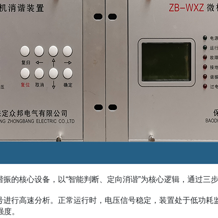
谐振的核心设备，以“智能判断、定向消谐”为核心逻辑，通过三
号进行高速分析。正常运行时，电压信号稳定，装置处于低功耗
强度。