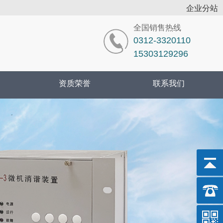
企业分站
全国销售热线
0312-3320110
15303129296
资质荣誉
联系我们