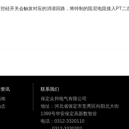
控硅开关会触发对应的消谐回路，将特制的阻尼电阻接入PT二
闻资讯
联系我们
新闻
保定众邦电气有限公司
动态
地址：河北省保定市竞秀区向阳北大街
1399号华安保定高新数智谷
电话：0312-3320110
0312-3320202