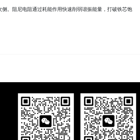
次侧。阻尼电阻通过耗能作用快速削弱谐振能量，打破铁芯饱