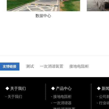
数据中心
测试
一次消谐装置
接地电阻柜
友情链接
◆ 关于我们
◆ 产品中心
◆ 新
- 关于我们
- 接地电阻柜
- 公司
- 一次消谐器
- 行业