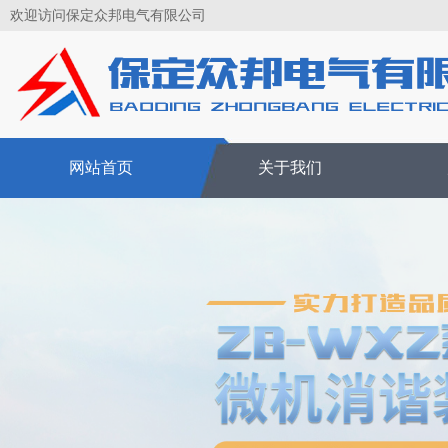
欢迎访问保定众邦电气有限公司
网站首页
关于我们